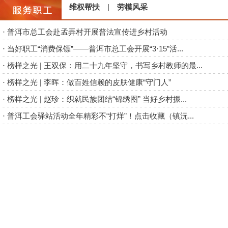
维权帮扶
|
劳模风采
·
普洱市总工会赴孟弄村开展普法宣传进乡村活动
·
当好职工“消费保镖”——普洱市总工会开展“3·15”活...
·
榜样之光 | 王双保：用二十九年坚守，书写乡村教师的最...
·
榜样之光 | 李晖：做百姓信赖的皮肤健康“守门人”
·
榜样之光 | 赵珍：织就民族团结“锦绣图” 当好乡村振...
·
普洱工会驿站活动全年精彩不“打烊”！点击收藏（镇沅...