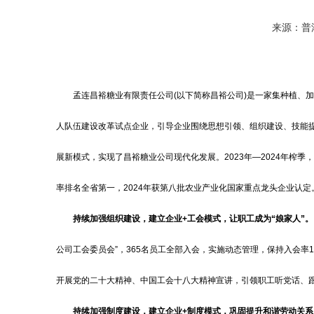
来源：普洱
孟连昌裕糖业有限责任公司(以下简称昌裕公司)是一家集种植、
人队伍建设改革试点企业，引导企业围绕思想引领、组织建设、技能提
展新模式，实现了昌裕糖业公司现代化发展。2023年—2024年榨季，入榨
率排名全省第一，2024年获第八批农业产业化国家重点龙头企业认定
持续加强组织建设，建立企业+工会模式，让职工成为“娘家人”。
公司工会委员会”，365名员工全部入会，实施动态管理，保持入会率
开展党的二十大精神、中国工会十八大精神宣讲，引领职工听党话、
持续加强制度建设，建立企业+制度模式，巩固提升和谐劳动关系